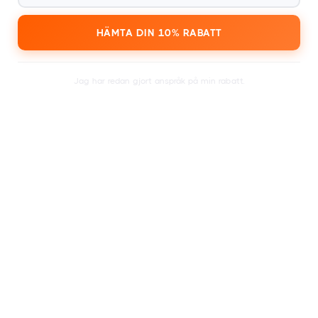
HÄMTA DIN 10% RABATT
4
Jag har redan gjort anspråk på min rabatt.
Att lösa in för
1000+ festivaler och evenemang