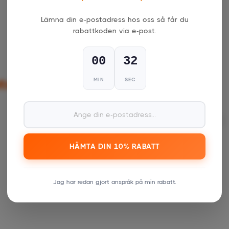
Lämna din e-postadress hos oss så får du
rabattkoden via e-post.
00
31
tste festivalnieuws
MIN
SEC
HÄMTA DIN 10% RABATT
Jag har redan gjort anspråk på min rabatt.